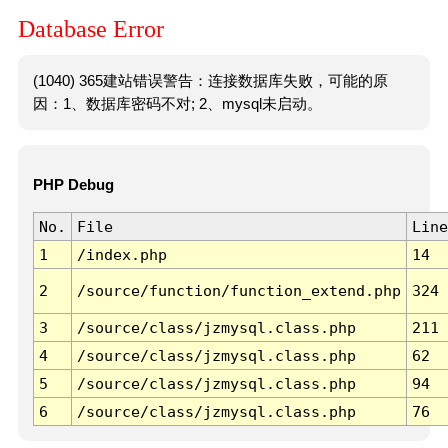
Database Error
(1040) 365建站错误警告：连接数据库失败，可能的原
因：1、数据库密码不对; 2、mysql未启动。
PHP Debug
No.
File
Line
1
/index.php
14
2
/source/function/function_extend.php
324
3
/source/class/jzmysql.class.php
211
4
/source/class/jzmysql.class.php
62
5
/source/class/jzmysql.class.php
94
6
/source/class/jzmysql.class.php
76