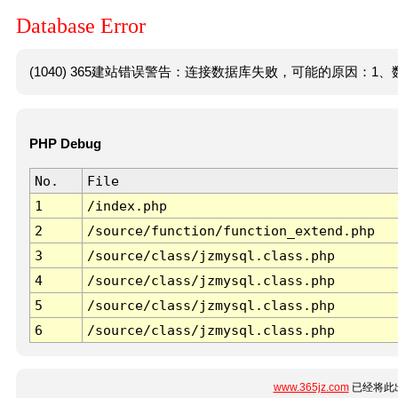
Database Error
(1040) 365建站错误警告：连接数据库失败，可能的原因：1、数
PHP Debug
No.
File
1
/index.php
2
/source/function/function_extend.php
3
/source/class/jzmysql.class.php
4
/source/class/jzmysql.class.php
5
/source/class/jzmysql.class.php
6
/source/class/jzmysql.class.php
www.365jz.com
已经将此