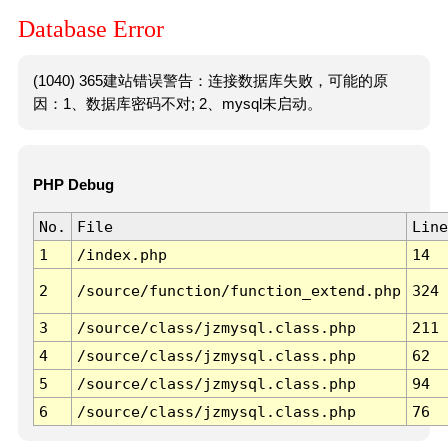
Database Error
(1040) 365建站错误警告：连接数据库失败，可能的原
因：1、数据库密码不对; 2、mysql未启动。
PHP Debug
No.
File
Line
1
/index.php
14
2
/source/function/function_extend.php
324
3
/source/class/jzmysql.class.php
211
4
/source/class/jzmysql.class.php
62
5
/source/class/jzmysql.class.php
94
6
/source/class/jzmysql.class.php
76