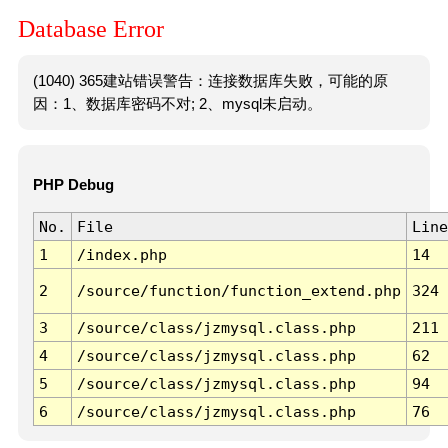
Database Error
(1040) 365建站错误警告：连接数据库失败，可能的原
因：1、数据库密码不对; 2、mysql未启动。
PHP Debug
No.
File
Line
1
/index.php
14
2
/source/function/function_extend.php
324
3
/source/class/jzmysql.class.php
211
4
/source/class/jzmysql.class.php
62
5
/source/class/jzmysql.class.php
94
6
/source/class/jzmysql.class.php
76