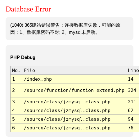
Database Error
(1040) 365建站错误警告：连接数据库失败，可能的原
因：1、数据库密码不对; 2、mysql未启动。
PHP Debug
No.
File
Line
1
/index.php
14
2
/source/function/function_extend.php
324
3
/source/class/jzmysql.class.php
211
4
/source/class/jzmysql.class.php
62
5
/source/class/jzmysql.class.php
94
6
/source/class/jzmysql.class.php
76