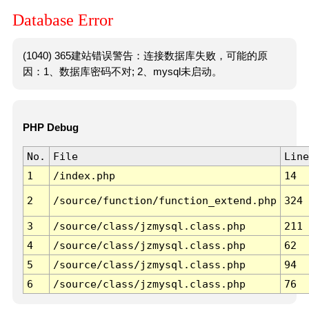
Database Error
(1040) 365建站错误警告：连接数据库失败，可能的原
因：1、数据库密码不对; 2、mysql未启动。
PHP Debug
No.
File
Line
1
/index.php
14
2
/source/function/function_extend.php
324
3
/source/class/jzmysql.class.php
211
4
/source/class/jzmysql.class.php
62
5
/source/class/jzmysql.class.php
94
6
/source/class/jzmysql.class.php
76