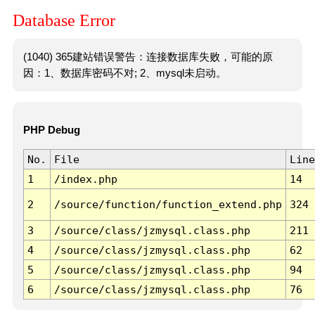
Database Error
(1040) 365建站错误警告：连接数据库失败，可能的原
因：1、数据库密码不对; 2、mysql未启动。
PHP Debug
No.
File
Line
1
/index.php
14
2
/source/function/function_extend.php
324
3
/source/class/jzmysql.class.php
211
4
/source/class/jzmysql.class.php
62
5
/source/class/jzmysql.class.php
94
6
/source/class/jzmysql.class.php
76