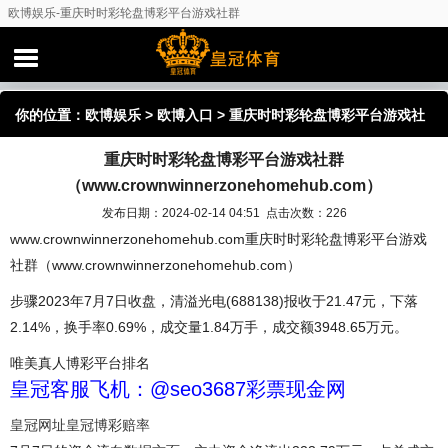
欧博娱乐-重庆时时彩轮盘博彩平台游戏社群
（www.crownwinnerzonehomehub.com）
你的位置：
欧博娱乐
>
欧博入口
> 重庆时时彩轮盘博彩平台游戏社
重庆时时彩轮盘博彩平台游戏社群
群（www.crownwinnerzonehomehub.com）
（www.crownwinnerzonehomehub.com）
发布日期：2024-02-14 04:51 点击次数：226
www.crownwinnerzonehomehub.com重庆时时彩轮盘博彩平台游戏
社群（www.crownwinnerzonehomehub.com）
步骤2023年7月7日收盘，清溢光电(688138)报收于21.47元，下落
2.14%，换手率0.69%，成交量1.84万手，成交额3948.65万元。
唯美真人博彩平台排名
皇冠客服飞机：@seo3687彩票现金网
皇冠网址
皇冠博彩赔率