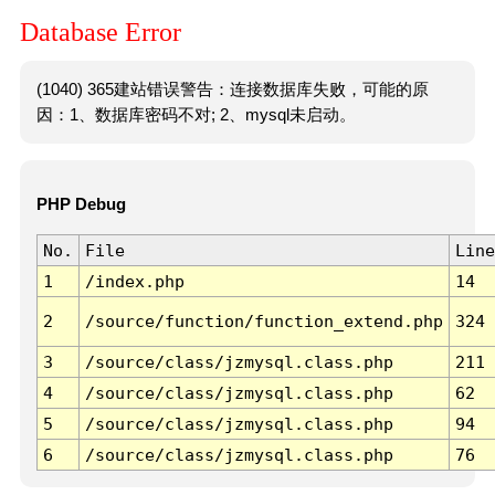
Database Error
(1040) 365建站错误警告：连接数据库失败，可能的原
因：1、数据库密码不对; 2、mysql未启动。
PHP Debug
No.
File
Line
1
/index.php
14
2
/source/function/function_extend.php
324
3
/source/class/jzmysql.class.php
211
4
/source/class/jzmysql.class.php
62
5
/source/class/jzmysql.class.php
94
6
/source/class/jzmysql.class.php
76