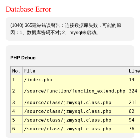
Database Error
(1040) 365建站错误警告：连接数据库失败，可能的原
因：1、数据库密码不对; 2、mysql未启动。
PHP Debug
No.
File
Line
1
/index.php
14
2
/source/function/function_extend.php
324
3
/source/class/jzmysql.class.php
211
4
/source/class/jzmysql.class.php
62
5
/source/class/jzmysql.class.php
94
6
/source/class/jzmysql.class.php
76