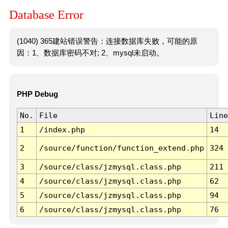
Database Error
(1040) 365建站错误警告：连接数据库失败，可能的原
因：1、数据库密码不对; 2、mysql未启动。
PHP Debug
No.
File
Line
1
/index.php
14
2
/source/function/function_extend.php
324
3
/source/class/jzmysql.class.php
211
4
/source/class/jzmysql.class.php
62
5
/source/class/jzmysql.class.php
94
6
/source/class/jzmysql.class.php
76