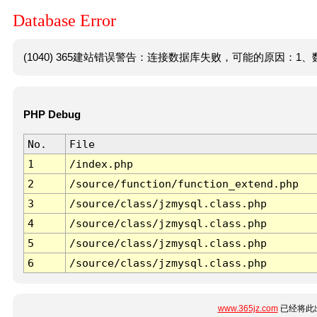
Database Error
(1040) 365建站错误警告：连接数据库失败，可能的原因：1、数
PHP Debug
No.
File
1
/index.php
2
/source/function/function_extend.php
3
/source/class/jzmysql.class.php
4
/source/class/jzmysql.class.php
5
/source/class/jzmysql.class.php
6
/source/class/jzmysql.class.php
www.365jz.com
已经将此