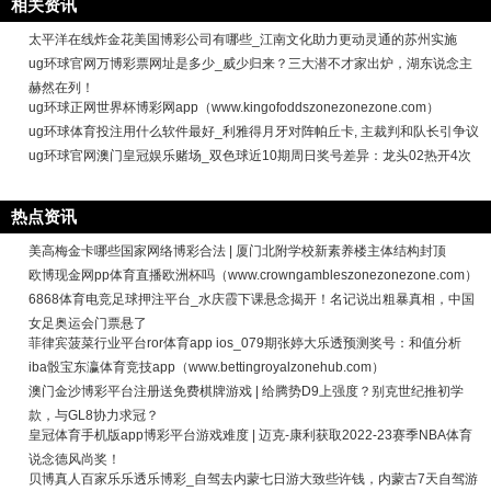
相关资讯
太平洋在线炸金花美国博彩公司有哪些_江南文化助力更动灵通的苏州实施
ug环球官网万博彩票网址是多少_威少归来？三大潜不才家出炉，湖东说念主
赫然在列！
ug环球正网世界杯博彩网app（www.kingofoddszonezonezone.com）
ug环球体育投注用什么软件最好_利雅得月牙对阵帕丘卡, 主裁判和队长引争议
ug环球官网澳门皇冠娱乐赌场_双色球近10期周日奖号差异：龙头02热开4次
热点资讯
美高梅金卡哪些国家网络博彩合法 | 厦门北附学校新素养楼主体结构封顶
欧博现金网pp体育直播欧洲杯吗（www.crowngambleszonezonezone.com）
6868体育电竞足球押注平台_水庆霞下课悬念揭开！名记说出粗暴真相，中国
女足奥运会门票悬了
菲律宾菠菜行业平台ror体育app ios_079期张婷大乐透预测奖号：和值分析
iba骰宝东瀛体育竞技app（www.bettingroyalzonehub.com）
澳门金沙博彩平台注册送免费棋牌游戏 | 给腾势D9上强度？别克世纪推初学
款，与GL8协力求冠？
皇冠体育手机版app博彩平台游戏难度 | 迈克-康利获取2022-23赛季NBA体育
说念德风尚奖！
贝博真人百家乐乐透乐博彩_自驾去内蒙七日游大致些许钱，内蒙古7天自驾游