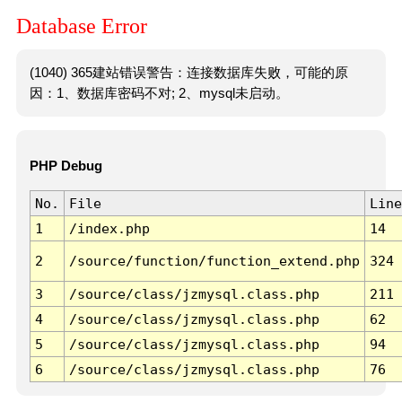
Database Error
(1040) 365建站错误警告：连接数据库失败，可能的原
因：1、数据库密码不对; 2、mysql未启动。
PHP Debug
No.
File
Line
1
/index.php
14
2
/source/function/function_extend.php
324
3
/source/class/jzmysql.class.php
211
4
/source/class/jzmysql.class.php
62
5
/source/class/jzmysql.class.php
94
6
/source/class/jzmysql.class.php
76