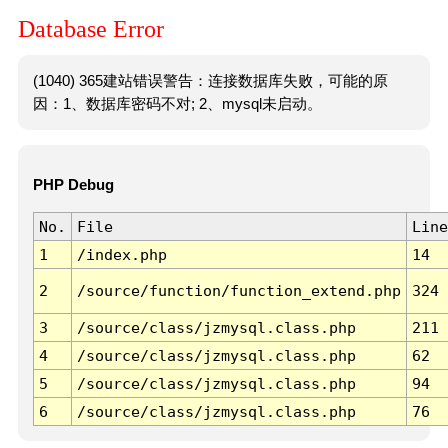
Database Error
(1040) 365建站错误警告：连接数据库失败，可能的原
因：1、数据库密码不对; 2、mysql未启动。
PHP Debug
No.
File
Line
1
/index.php
14
2
/source/function/function_extend.php
324
3
/source/class/jzmysql.class.php
211
4
/source/class/jzmysql.class.php
62
5
/source/class/jzmysql.class.php
94
6
/source/class/jzmysql.class.php
76