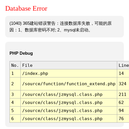
Database Error
(1040) 365建站错误警告：连接数据库失败，可能的原
因：1、数据库密码不对; 2、mysql未启动。
PHP Debug
No.
File
Line
1
/index.php
14
2
/source/function/function_extend.php
324
3
/source/class/jzmysql.class.php
211
4
/source/class/jzmysql.class.php
62
5
/source/class/jzmysql.class.php
94
6
/source/class/jzmysql.class.php
76