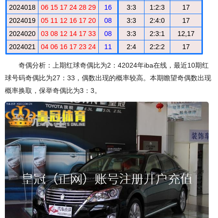
奇偶分析：上期红球奇偶比为2：42024年iba在线，最近10期红
球号码奇偶比为27：33，偶数出现的概率较高。本期瞻望奇偶数出现
概率换取，保举奇偶比为3：3。