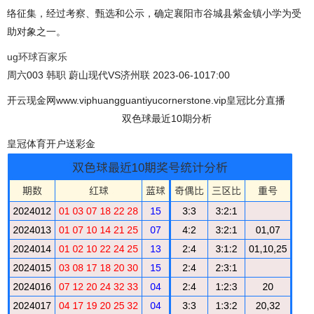
络征集，经过考察、甄选和公示，确定襄阳市谷城县紫金镇小学为受
助对象之一。
ug环球百家乐
周六003 韩职 蔚山现代VS济州联 2023-06-1017:00
开云现金网www.viphuangguantiyucornerstone.vip皇冠比分直播
双色球最近10期分析
皇冠体育开户送彩金