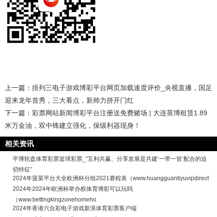
上一篇：
排列三电子游戏博彩平台网页加载速度评价_央视直播，国足
迎来龙年首秀，三大看点，新帅力拼开门红
下一篇：
彩票网站新闻博彩平台注册送免费赌场 | 大连英博租赁1.89
米万金油，双中锋建立强化，保级利器现身！
相关资讯
平博轮盘体育彩票篮球彩票_“互利共赢、分享发展是共建‘一带一皆’配合的迫
切特征”
2024年菠菜平台大全欧洲杯分组2021赛程表（www.huangguantiyuvipdirect
2024年2024年欧洲杯举办权体育博彩可以玩吗
（www.bettingkingzonehomeho
2024年香港六合彩电子游戏新浪体育彩票客户端