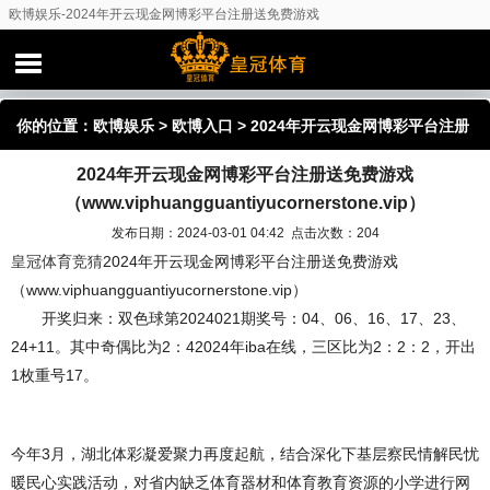
欧博娱乐-2024年开云现金网博彩平台注册送免费游戏
（www.viphuangguantiyucornerstone.vip）
你的位置：
欧博娱乐
>
欧博入口
> 2024年开云现金网博彩平台注册
2024年开云现金网博彩平台注册送免费游戏
送免费游戏（www.viphuangguantiyucornerstone.vip）
（www.viphuangguantiyucornerstone.vip）
发布日期：2024-03-01 04:42 点击次数：204
皇冠体育竞猜
2024年开云现金网博彩平台注册送免费游戏
（www.viphuangguantiyucornerstone.vip）
开奖归来：双色球第2024021期奖号：04、06、16、17、23、
24+11。其中奇偶比为2：42024年iba在线，三区比为2：2：2，开出
1枚重号17。
今年3月，湖北体彩凝爱聚力再度起航，结合深化下基层察民情解民忧
暖民心实践活动，对省内缺乏体育器材和体育教育资源的小学进行网