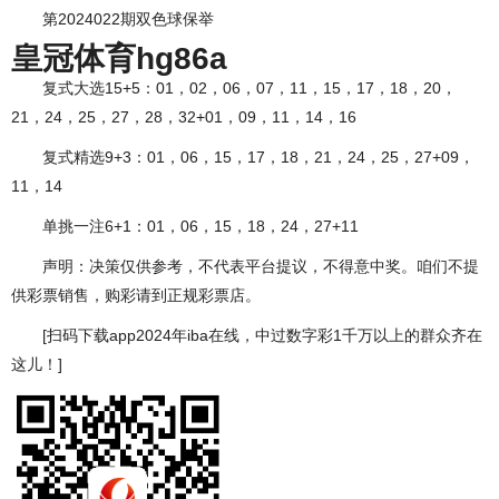
第2024022期双色球保举
皇冠体育hg86a
复式大选15+5：01，02，06，07，11，15，17，18，20，
21，24，25，27，28，32+01，09，11，14，16
复式精选9+3：01，06，15，17，18，21，24，25，27+09，
11，14
单挑一注6+1：01，06，15，18，24，27+11
声明：决策仅供参考，不代表平台提议，不得意中奖。咱们不提
供彩票销售，购彩请到正规彩票店。
[扫码下载app2024年iba在线，中过数字彩1千万以上的群众齐在
这儿！]