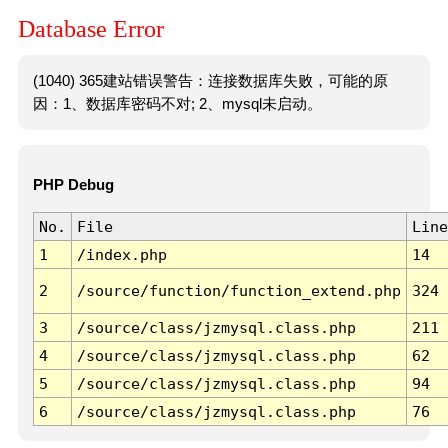
Database Error
(1040) 365建站错误警告：连接数据库失败，可能的原
因：1、数据库密码不对; 2、mysql未启动。
PHP Debug
No.
File
Line
1
/index.php
14
2
/source/function/function_extend.php
324
3
/source/class/jzmysql.class.php
211
4
/source/class/jzmysql.class.php
62
5
/source/class/jzmysql.class.php
94
6
/source/class/jzmysql.class.php
76