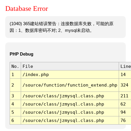
Database Error
(1040) 365建站错误警告：连接数据库失败，可能的原
因：1、数据库密码不对; 2、mysql未启动。
PHP Debug
No.
File
Line
1
/index.php
14
2
/source/function/function_extend.php
324
3
/source/class/jzmysql.class.php
211
4
/source/class/jzmysql.class.php
62
5
/source/class/jzmysql.class.php
94
6
/source/class/jzmysql.class.php
76