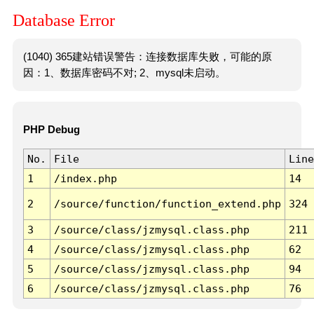
Database Error
(1040) 365建站错误警告：连接数据库失败，可能的原
因：1、数据库密码不对; 2、mysql未启动。
PHP Debug
No.
File
Line
1
/index.php
14
2
/source/function/function_extend.php
324
3
/source/class/jzmysql.class.php
211
4
/source/class/jzmysql.class.php
62
5
/source/class/jzmysql.class.php
94
6
/source/class/jzmysql.class.php
76