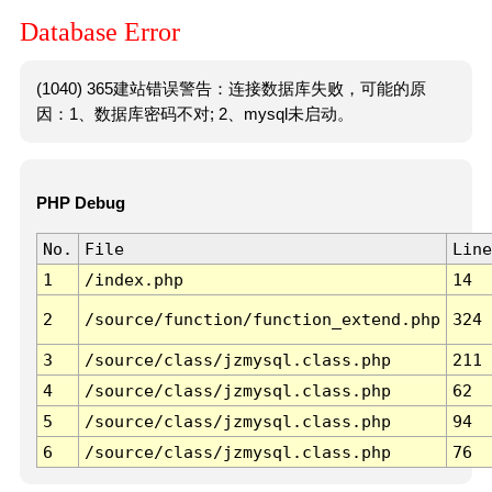
Database Error
(1040) 365建站错误警告：连接数据库失败，可能的原
因：1、数据库密码不对; 2、mysql未启动。
PHP Debug
No.
File
Line
1
/index.php
14
2
/source/function/function_extend.php
324
3
/source/class/jzmysql.class.php
211
4
/source/class/jzmysql.class.php
62
5
/source/class/jzmysql.class.php
94
6
/source/class/jzmysql.class.php
76