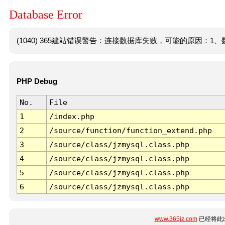
Database Error
(1040) 365建站错误警告：连接数据库失败，可能的原因：1、数
PHP Debug
No.
File
1
/index.php
2
/source/function/function_extend.php
3
/source/class/jzmysql.class.php
4
/source/class/jzmysql.class.php
5
/source/class/jzmysql.class.php
6
/source/class/jzmysql.class.php
www.365jz.com
已经将此