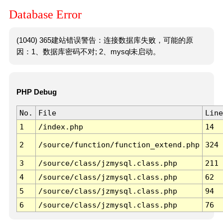
Database Error
(1040) 365建站错误警告：连接数据库失败，可能的原
因：1、数据库密码不对; 2、mysql未启动。
PHP Debug
No.
File
Line
1
/index.php
14
2
/source/function/function_extend.php
324
3
/source/class/jzmysql.class.php
211
4
/source/class/jzmysql.class.php
62
5
/source/class/jzmysql.class.php
94
6
/source/class/jzmysql.class.php
76