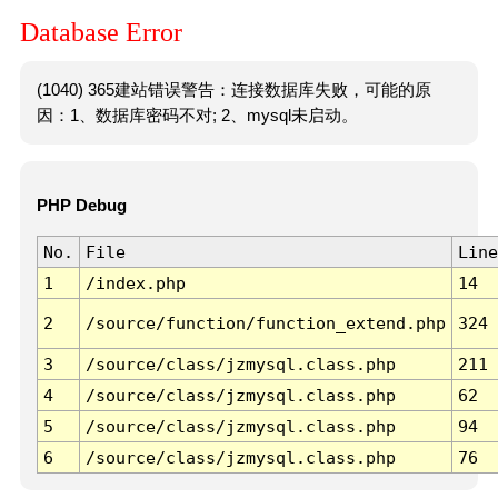
Database Error
(1040) 365建站错误警告：连接数据库失败，可能的原
因：1、数据库密码不对; 2、mysql未启动。
PHP Debug
No.
File
Line
1
/index.php
14
2
/source/function/function_extend.php
324
3
/source/class/jzmysql.class.php
211
4
/source/class/jzmysql.class.php
62
5
/source/class/jzmysql.class.php
94
6
/source/class/jzmysql.class.php
76