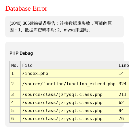
Database Error
(1040) 365建站错误警告：连接数据库失败，可能的原
因：1、数据库密码不对; 2、mysql未启动。
PHP Debug
No.
File
Line
1
/index.php
14
2
/source/function/function_extend.php
324
3
/source/class/jzmysql.class.php
211
4
/source/class/jzmysql.class.php
62
5
/source/class/jzmysql.class.php
94
6
/source/class/jzmysql.class.php
76