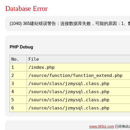
Database Error
(1040) 365建站错误警告：连接数据库失败，可能的原因：1、数
PHP Debug
No.
File
1
/index.php
2
/source/function/function_extend.php
3
/source/class/jzmysql.class.php
4
/source/class/jzmysql.class.php
5
/source/class/jzmysql.class.php
6
/source/class/jzmysql.class.php
www.365jz.com
已经将此