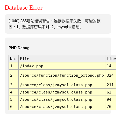
Database Error
(1040) 365建站错误警告：连接数据库失败，可能的原
因：1、数据库密码不对; 2、mysql未启动。
PHP Debug
No.
File
Line
1
/index.php
14
2
/source/function/function_extend.php
324
3
/source/class/jzmysql.class.php
211
4
/source/class/jzmysql.class.php
62
5
/source/class/jzmysql.class.php
94
6
/source/class/jzmysql.class.php
76