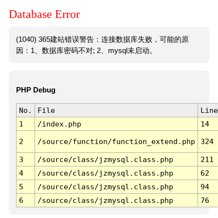
Database Error
(1040) 365建站错误警告：连接数据库失败，可能的原
因：1、数据库密码不对; 2、mysql未启动。
PHP Debug
No.
File
Line
1
/index.php
14
2
/source/function/function_extend.php
324
3
/source/class/jzmysql.class.php
211
4
/source/class/jzmysql.class.php
62
5
/source/class/jzmysql.class.php
94
6
/source/class/jzmysql.class.php
76